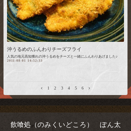
沖うるめのふんわりチーズフライ
人気の地元高知獲れの沖うるめをチーズと一緒にふんわりあげました♪
2011-08-01 14:52:33
1
2
3
4
5
6
飲喰処（のみくいどころ） ぽん太