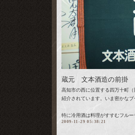
蔵元 文本酒造の前掛
高知市の西に位置する四万十町（
紹介されています。いま密かなブ
特に冷用酒は料理がすすむフルー
2009-11-29 05:38:21