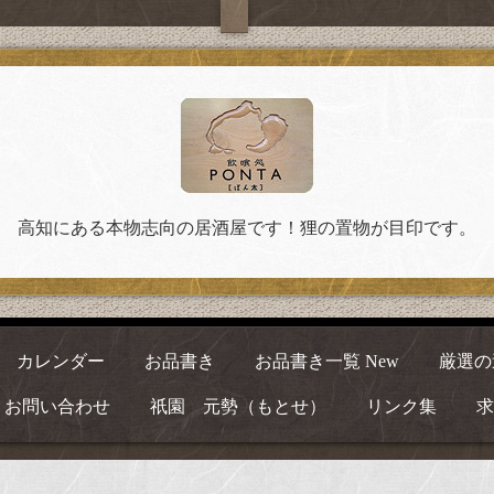
高知にある本物志向の居酒屋です！狸の置物が目印です。
カレンダー
お品書き
お品書き一覧 New
厳選の
お問い合わせ
祇園 元勢（もとせ）
リンク集
求