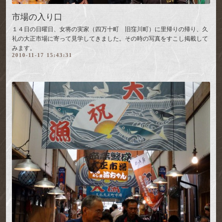
市場の入り口
１４日の日曜日、女将の実家（四万十町 旧窪川町）に里帰りの帰り、久
礼の大正市場に寄って見学してきました。その時の写真をすこし掲載して
みます。
2010-11-17 15:43:31