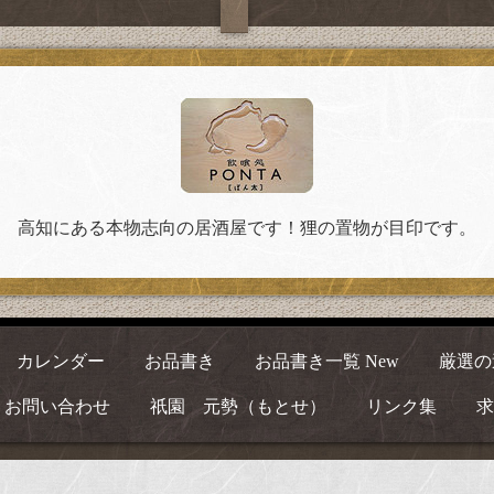
高知にある本物志向の居酒屋です！狸の置物が目印です。
カレンダー
お品書き
お品書き一覧 New
厳選の
お問い合わせ
祇園 元勢（もとせ）
リンク集
求