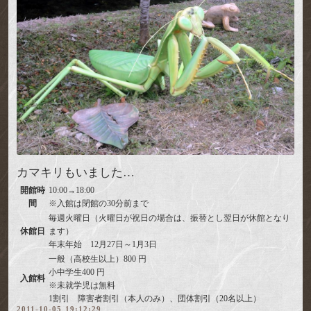
カマキリもいました…
開館時
10:00→18:00
間
※入館は閉館の30分前まで
毎週火曜日（火曜日が祝日の場合は、振替とし翌日が休館となり
休館日
ます）
年末年始 12月27日～1月3日
一般（高校生以上）800 円
小中学生400 円
入館料
※未就学児は無料
1割引 障害者割引（本人のみ）、団体割引（20名以上）
2011-10-05 19:12:29