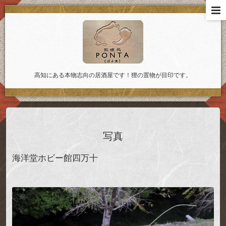
高知にある本物志向の居酒屋です！狸の置物が目印です。
写真
海洋堂ホビー館四万十