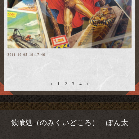
2011-10-05 19:17:46
1
2
3
4
飲喰処（のみくいどころ） ぽん太