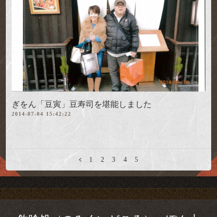
ぎをん「豆寅」豆寿司を堪能しました
2014-07-04 15:42:22
1
2
3
4
5