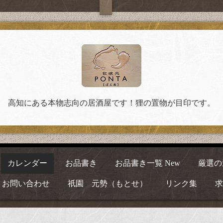
高知にある本物志向の居酒屋です！狸の置物が目印です。
カレンダー
お品書き
お品書き一覧 New
厳選の
お問い合わせ
祇園 元勢（もとせ）
リンク集
求