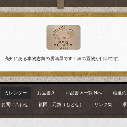
高知にある本物志向の居酒屋です！狸の置物が目印です。
カレンダー
お品書き
お品書き一覧 New
厳選の
お問い合わせ
祇園 元勢（もとせ）
リンク集
求