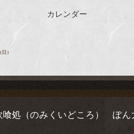
カレンダー
 (日)
飲喰処（のみくいどころ） ぽん