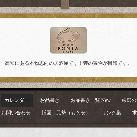
高知にある本物志向の居酒屋です！狸の置物が目印です。
カレンダー
お品書き
お品書き一覧 New
厳選の
お問い合わせ
祇園 元勢（もとせ）
リンク集
求