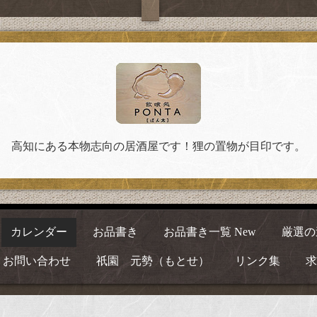
高知にある本物志向の居酒屋です！狸の置物が目印です。
カレンダー
お品書き
お品書き一覧 New
厳選の
お問い合わせ
祇園 元勢（もとせ）
リンク集
求