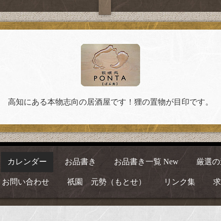
高知にある本物志向の居酒屋です！狸の置物が目印です。
カレンダー
お品書き
お品書き一覧 New
厳選の
お問い合わせ
祇園 元勢（もとせ）
リンク集
求