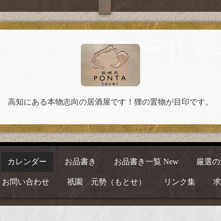
高知にある本物志向の居酒屋です！狸の置物が目印です。
カレンダー
お品書き
お品書き一覧 New
厳選の
お問い合わせ
祇園 元勢（もとせ）
リンク集
求