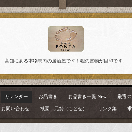
高知にある本物志向の居酒屋です！狸の置物が目印です。
カレンダー
お品書き
お品書き一覧 New
厳選の
お問い合わせ
祇園 元勢（もとせ）
リンク集
求