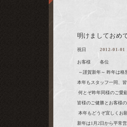
明けましておめ
祝日
2012-01-01
お客様 各位
～謹賀新年～ 昨年は格
本年もスタッフ一同、皆
何とぞ昨年同様のご愛
皆様のご健勝とお客様の
本年もどうぞ宜しくお
新年は1月2日から平常