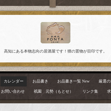
高知にある本物志向の居酒屋です！狸の置物が目印です。
カレンダー
お品書き
お品書き一覧 New
厳選の
お問い合わせ
祇園 元勢（もとせ）
リンク集
求