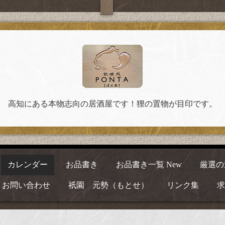
高知にある本物志向の居酒屋です！狸の置物が目印です。
カレンダー
お品書き
お品書き一覧 New
厳選の
お問い合わせ
祇園 元勢（もとせ）
リンク集
求