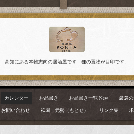
高知にある本物志向の居酒屋です！狸の置物が目印です。
カレンダー
お品書き
お品書き一覧 New
厳選の
お問い合わせ
祇園 元勢（もとせ）
リンク集
求