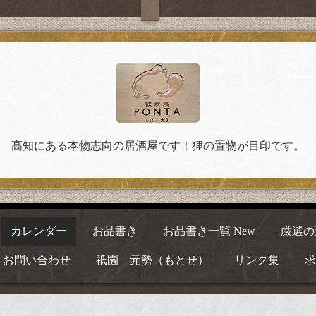
高知にある本物志向の居酒屋です！狸の置物が目印です。
カレンダー
お品書き
お品書き一覧 New
厳選の
お問い合わせ
祇園 元勢（もとせ）
リンク集
求