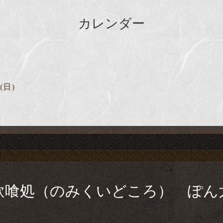
カレンダー
 (日)
飲喰処（のみくいどころ） ぽん