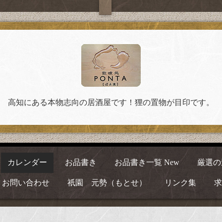
高知にある本物志向の居酒屋です！狸の置物が目印です。
カレンダー
お品書き
お品書き一覧 New
厳選の
お問い合わせ
祇園 元勢（もとせ）
リンク集
求